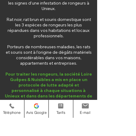
les signes d’une infestation de rongeurs à
Unieux.
Rat noir, rat brun et souris domestique sont
les 3 espèces de rongeurs les plus
répandues dans vos habitations et locaux
professionnels.
Porteurs de nombreuses maladies, les rats
et souris sont à l’origine de dégâts matériels
considérables dans vos maisons,
appartements et entreprises.
Pour traiter les rongeurs, la société Loire
Guêpes & Nuisibles a mis en place un
protocole de lutte adapté et
personnalisé à chaque situations à
Unieux et dans dans les départements de
la Loire et Haute-Loire.
Téléphone
Avis Google
Tarifs
E-mail
NOS SERVICES