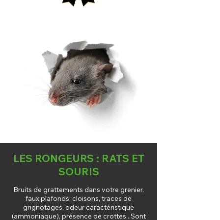
LES RONGEURS : RATS ET
SOURIS
Bruits de grattements dans votre grenier,
faux plafonds, cloisons, traces de
grignotages, odeur caractéristique
(ammoniaque), présence de crottes...Sont