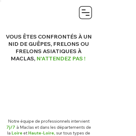
VOUS ÊTES CONFRONTÉS À UN
NID DE GUÊPES, FRELONS OU
FRELONS ASIATIQUES À
MACLAS,
N'ATTENDEZ PAS !
Notre équ
ipe de pr
ofessionnels intervient
7j/7
à Maclas
et
dans les départements de
la
Loire
et
Haute-Loire,
sur tous types de