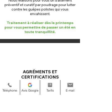
Nous réalisons pour vous un traitement
préventif et curatif par poudrage pour lutter
contre les guêpes polistes qui vous
envahissent.
Traitement à réaliser dès le printemps
pour vous permettre de passer un été en
toute tranquillité.
AGRÉMENTS ET
CERTIFICATIONS
Tous nos intervenants sont agréés
Certibiocide et disposent d'une assurance
Téléphone
Avis Google
Tarifs
E-mail
professionnelle.