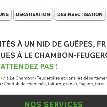
LONS
DÉRATISATION
DÉSINSECTISATION
TÉS À UN NID DE GUÊPES, F
QUES À LE CHAMBON-FEUGER
'ATTENDEZ PAS !
j/7
à Le
Chambon-Feugerolles et
dans les départemen
 : Conduit de cheminée, toiture, grenier, faça
de, terre, 
NOS SERVICES