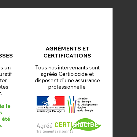
E
AGRÉMENTS ET
SSES
CERTIFICATIONS
us un
Tous nos intervenants sont
uratif
agréés Certibiocide et
ter
disposent d'une assurance
stes
professionnelle.
.
ès le
s
 été
.