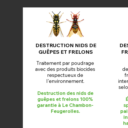
DESTRUCTION NIDS DE
DE
GUÊPES ET FRELONS
FR
Traitement par poudrage
avec des produits biocides
de
respectueux de
f
l'environnement.
inte
selo
Destruction des nids de
guêpes et frelons 100%
É
garantie à Le Chambon-
s
Feugerolles.
pai
i
ha