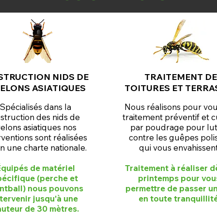
STRUCTION NIDS DE
TRAITEMENT D
ELONS ASIATIQUES
TOITURES ET TERRA
Spécialisés dans la
Nous réalisons pour vo
struction des nids de
traitement préventif et c
relons asiatiques nos
par poudrage pour lut
rventions sont réalisées
contre les guêpes poli
n une charte nationale.
qui vous envahissent
quipés de matériel
Traitement à réaliser d
pécifique (perche et
printemps pour vou
ntball) nous pouvons
permettre de passer un
ntervenir jusqu'à une
en toute tranquillité
uteur de 30 mètres.